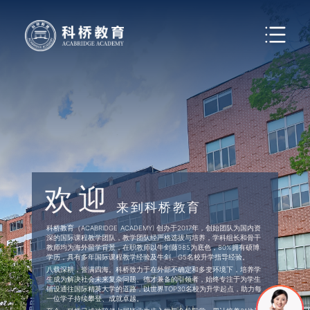
欢迎
来到科桥教育
科桥教育（ACABRIDGE ACADEMY) 创办于2017年，创始团队为国内资
深的国际课程教学团队，教学团队经严格选拔与培养，学科组长和骨干
教师均为海外留学背景，在职教师以牛剑藤985为底色，80%拥有硕博
学历，具有多年国际课程教学经验及牛剑、G5名校升学指导经验。
八载深耕，誉满四海。科桥致力于在外部不确定和多变环境下，培养学
生成为解决社会未来复杂问题、德才兼备的引领者，始终专注于为学生
铺设通往国际精英大学的道路，以世界TOP30名校为升学起点，助力每
一位学子持续攀登、成就卓越。