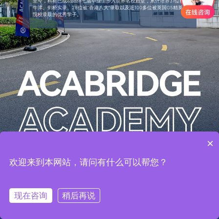
至今，科桥已成功陪伴七届毕业生步入世界名校殿堂，累计培养31位被
牛津、剑桥实录、28位被“香港八大”录取以及近100多位被英国G5精英
院校录取的优秀学子。
×
欢迎来到本网站，请问有什么可以帮您？
入学申请
立即咨询
现在咨询
稍后再说